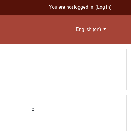
You are not logged in. (
Log in
)
English ‎(en)‎